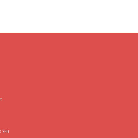
t
0 790