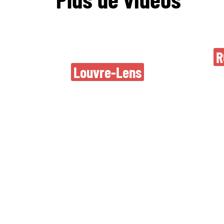
Retour du Festival
N
R
Parc en fête
Louvre-Lens