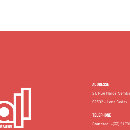
ADDRESSE
21, Rue Marcel Semba
62302 – Lens Cedex
TÉLÉPHONE
Standard:
+(33) 21 79