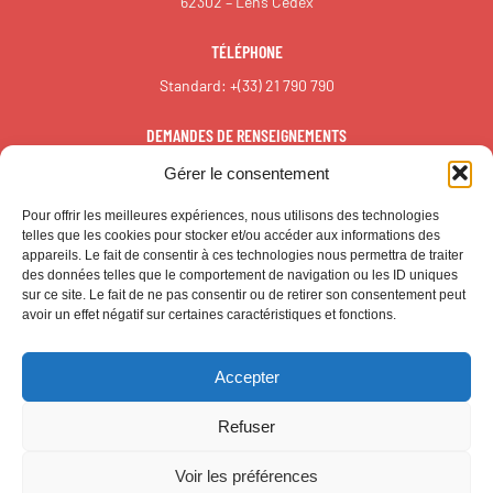
62302 – Lens Cedex
TÉLÉPHONE
Standard:
+(33) 21 790 790
DEMANDES DE RENSEIGNEMENTS
redaction@reall.info
Gérer le consentement
Pour offrir les meilleures expériences, nous utilisons des technologies
telles que les cookies pour stocker et/ou accéder aux informations des
appareils. Le fait de consentir à ces technologies nous permettra de traiter
des données telles que le comportement de navigation ou les ID uniques
sur ce site. Le fait de ne pas consentir ou de retirer son consentement peut
avoir un effet négatif sur certaines caractéristiques et fonctions.
Accepter
© CALL – Tous droits réservés
Refuser
MENTIONS LÉGALES
Voir les préférences
POLITIQUE DE CONFIDENTIALITÉ