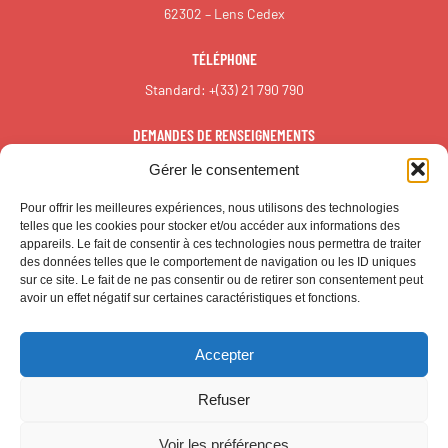
62302 – Lens Cedex
TÉLÉPHONE
Standard:
+(33) 21 790 790
DEMANDES DE RENSEIGNEMENTS
redaction@reall.info
Gérer le consentement
Pour offrir les meilleures expériences, nous utilisons des technologies
telles que les cookies pour stocker et/ou accéder aux informations des
appareils. Le fait de consentir à ces technologies nous permettra de traiter
des données telles que le comportement de navigation ou les ID uniques
sur ce site. Le fait de ne pas consentir ou de retirer son consentement peut
avoir un effet négatif sur certaines caractéristiques et fonctions.
Accepter
© CALL – Tous droits réservés
Refuser
MENTIONS LÉGALES
Voir les préférences