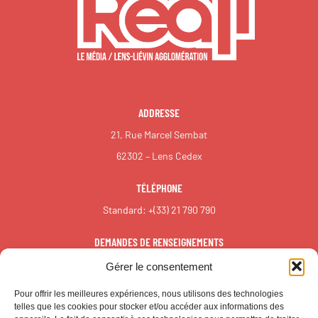
ADDRESSE
21, Rue Marcel Sembat
62302 – Lens Cedex
TÉLÉPHONE
Standard:
+(33) 21 790 790
DEMANDES DE RENSEIGNEMENTS
redaction@reall.info
Gérer le consentement
Pour offrir les meilleures expériences, nous utilisons des technologies
telles que les cookies pour stocker et/ou accéder aux informations des