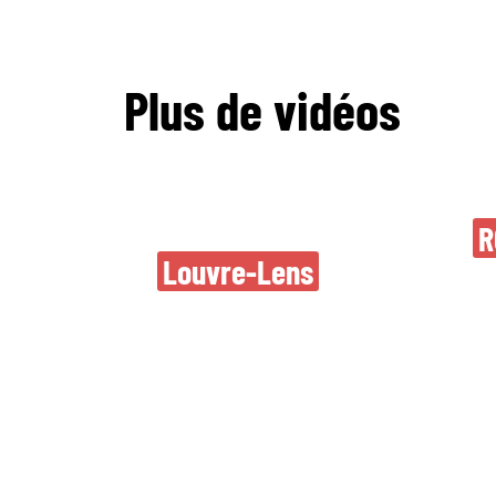
Plus de vidéos
Retour du Festival
N
R
Parc en fête
Louvre-Lens