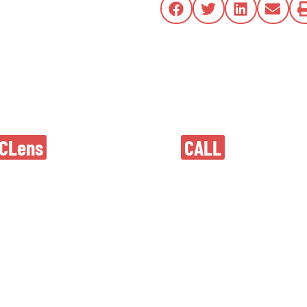
ouvel entraîneur
Alexandra nageu
CLens
CALL