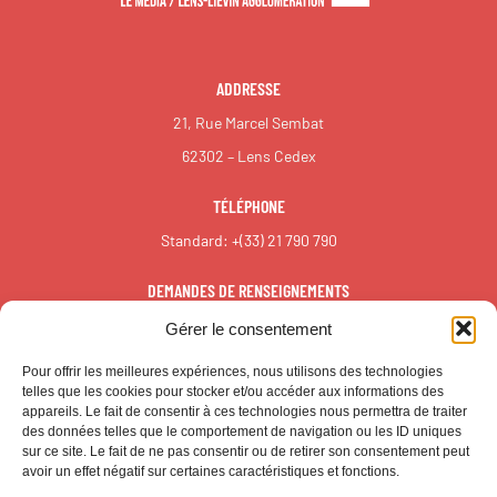
ADDRESSE
21, Rue Marcel Sembat
62302 – Lens Cedex
TÉLÉPHONE
Standard:
+(33) 21 790 790
DEMANDES DE RENSEIGNEMENTS
redaction@reall.info
Gérer le consentement
Pour offrir les meilleures expériences, nous utilisons des technologies
telles que les cookies pour stocker et/ou accéder aux informations des
appareils. Le fait de consentir à ces technologies nous permettra de traiter
des données telles que le comportement de navigation ou les ID uniques
sur ce site. Le fait de ne pas consentir ou de retirer son consentement peut
avoir un effet négatif sur certaines caractéristiques et fonctions.