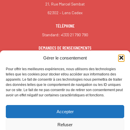
21, Rue Marcel Sembat
62302 – Lens Cedex
TÉLÉPHONE
Standard:
+(33) 21 790 790
DEMANDES DE RENSEIGNEMENTS
redaction@reall.info
Gérer le consentement
Pour offrir les meilleures expériences, nous utilisons des technologies
telles que les cookies pour stocker et/ou accéder aux informations des
appareils. Le fait de consentir à ces technologies nous permettra de traiter
des données telles que le comportement de navigation ou les ID uniques
sur ce site. Le fait de ne pas consentir ou de retirer son consentement peut
avoir un effet négatif sur certaines caractéristiques et fonctions.
Accepter
© CALL – Tous droits réservés
Refuser
MENTIONS LÉGALES