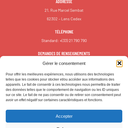
ADDRESSE
21, Rue Marcel Sembat
62302 – Lens Cedex
TÉLÉPHONE
Standard:
+(33) 21 790 790
DEMANDES DE RENSEIGNEMENTS
redaction@reall.info
Gérer le consentement
Pour offrir les meilleures expériences, nous utilisons des technologies
telles que les cookies pour stocker et/ou accéder aux informations des
appareils. Le fait de consentir à ces technologies nous permettra de traiter
des données telles que le comportement de navigation ou les ID uniques
sur ce site. Le fait de ne pas consentir ou de retirer son consentement peut
avoir un effet négatif sur certaines caractéristiques et fonctions.
Accepter
© CALL – Tous droits réservés