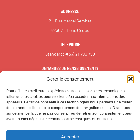
ADDRESSE
21, Rue Marcel Sembat
62302 – Lens Cedex
TÉLÉPHONE
Standard:
+(33) 21 790 790
DEMANDES DE RENSEIGNEMENTS
redaction@reall.info
Gérer le consentement
Pour offrir les meilleures expériences, nous utilisons des technologies
telles que les cookies pour stocker et/ou accéder aux informations des
appareils. Le fait de consentir à ces technologies nous permettra de traiter
des données telles que le comportement de navigation ou les ID uniques
sur ce site. Le fait de ne pas consentir ou de retirer son consentement peut
avoir un effet négatif sur certaines caractéristiques et fonctions.
Accepter
© CALL – Tous droits réservés