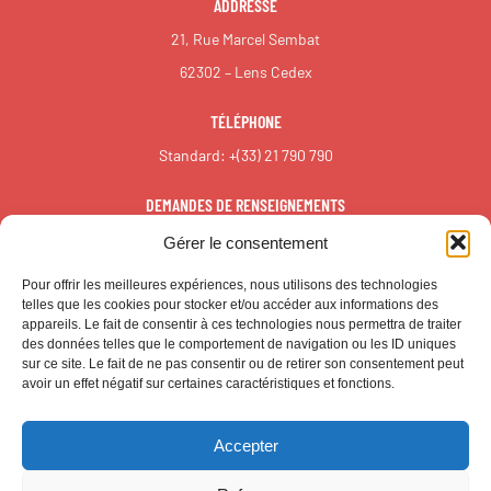
ADDRESSE
21, Rue Marcel Sembat
62302 – Lens Cedex
TÉLÉPHONE
Standard:
+(33) 21 790 790
DEMANDES DE RENSEIGNEMENTS
redaction@reall.info
Gérer le consentement
Pour offrir les meilleures expériences, nous utilisons des technologies
telles que les cookies pour stocker et/ou accéder aux informations des
appareils. Le fait de consentir à ces technologies nous permettra de traiter
des données telles que le comportement de navigation ou les ID uniques
sur ce site. Le fait de ne pas consentir ou de retirer son consentement peut
avoir un effet négatif sur certaines caractéristiques et fonctions.
Accepter
© CALL – Tous droits réservés